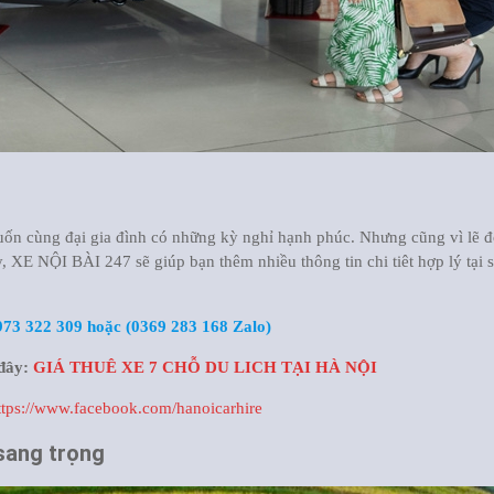
uốn cùng đại gia đình có những kỳ nghỉ hạnh phúc. Nhưng cũng vì lẽ 
y, XE NỘI BÀI 247 sẽ giúp bạn thêm nhiều thông tin chi tiêt hợp lý tại s
973 322 309 hoặc (0369 283 168 Zalo)
 đây:
GIÁ THUÊ XE 7 CHỖ DU LICH TẠI HÀ NỘI
ttps://www.facebook.com/hanoicarhire
 sang trọng