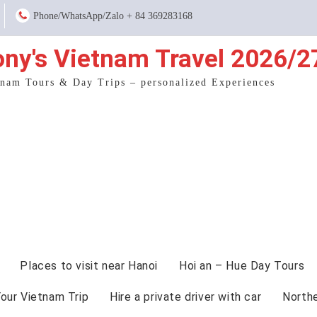
Phone/WhatsApp/Zalo + 84 369283168
ony's Vietnam Travel 2026/2
tnam Tours & Day Trips – personalized Experiences
Places to visit near Hanoi
Hoi an – Hue Day Tours
Your Vietnam Trip
Hire a private driver with car
North