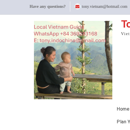
Skip
Have any questions?
tony.vietnam@hotmail.com
to
content
T
Vie
Home
Plan 