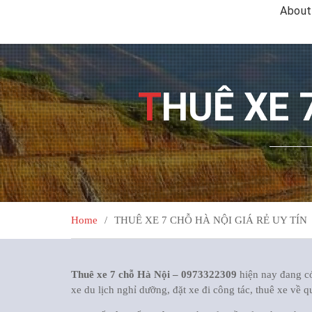
About
THUÊ XE 
Home
THUÊ XE 7 CHỖ HÀ NỘI GIÁ RẺ UY TÍN
Thuê xe 7 chỗ Hà Nội – 0973322309
hiện nay đang có
xe du lịch nghỉ dưỡng, đặt xe đi công tác, thuê xe về 