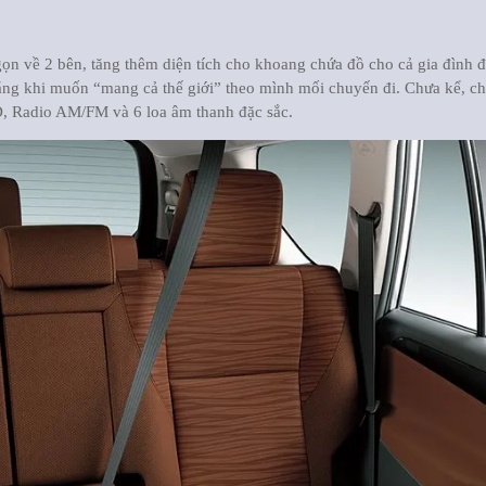
 gọn về 2 bên, tăng thêm diện tích cho khoang chứa đồ cho cả gia đình đ
ng khi muốn “mang cả thế giới” theo mình mối chuyến đi. Chưa kể, ch
u CD, Radio AM/FM và 6 loa âm thanh đặc sắc.