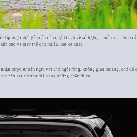
̉ đáp ứng được yêu cầu của quý khách về số lượng – mầu xe – theo cá
phần cao và thay thế cho nhiều loại xe khác.
nhận được sự tiện nghi với chỗ ngồi rộng, không gian thoáng, chỗ để
 về sau nên hết sức thư thả trong những chặn đi xa.