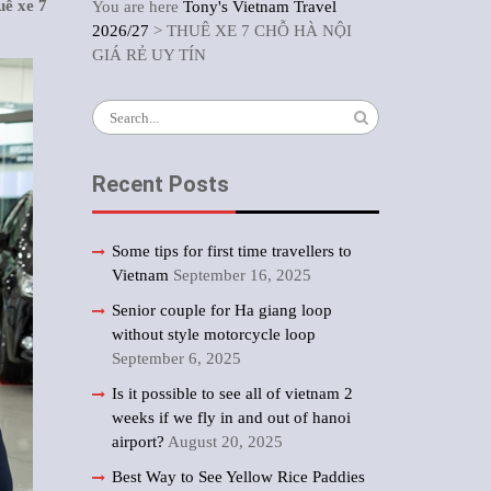
uê xe 7
You are here
Tony's Vietnam Travel
2026/27
>
THUÊ XE 7 CHỖ HÀ NỘI
GIÁ RẺ UY TÍN
Search
for:
Recent Posts
Some tips for first time travellers to
Vietnam
September 16, 2025
Senior couple for Ha giang loop
without style motorcycle loop
September 6, 2025
Is it possible to see all of vietnam 2
weeks if we fly in and out of hanoi
airport?
August 20, 2025
Best Way to See Yellow Rice Paddies