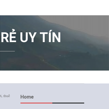
 RẺ UY TÍN
i, thuê
Home