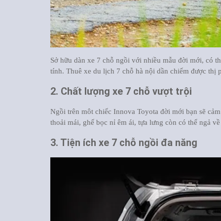
Sở hữu dàn xe 7 chỗ ngồi với nhiều mẫu đời mới, có thê
tính. Thuê xe du lịch 7 chỗ hà nội dần chiếm được thị 
2. Chất lượng xe 7 chỗ vượt trội
Ngồi trên môt chiếc Innova Toyota đời mới bạn sẽ cảm 
thoải mái, ghế bọc nỉ êm ái, tựa lưng còn có thể ngả
3. Tiện ích xe 7 chỗ ngồi đa năng