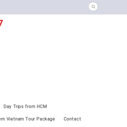
Search
for:
7
Day Trips from HCM
ern Vietnam Tour Package
Contact